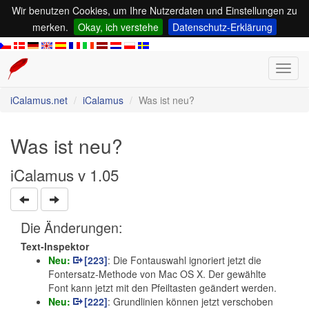
Wir benutzen Cookies, um Ihre Nutzerdaten und Einstellungen zu
merken.
Okay, ich verstehe
Datenschutz-Erklärung
Toggl
navig
iCalamus.net
iCalamus
Was ist neu?
Was ist neu?
iCalamus v 1.05
Die Änderungen:
Text-Inspektor
Neu:
[223]
: Die Fontauswahl ignoriert jetzt die
Fontersatz-Methode von Mac OS X. Der gewählte
Font kann jetzt mit den Pfeiltasten geändert werden.
Neu:
[222]
: Grundlinien können jetzt verschoben