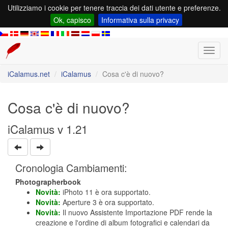
Utilizziamo i cookie per tenere traccia dei dati utente e preferenze.
Ok, capisco
Informativa sulla privacy
Toggl
navig
iCalamus.net
iCalamus
Cosa c'è di nuovo?
Cosa c'è di nuovo?
iCalamus v 1.21
Cronologia Cambiamenti:
Photographerbook
Novità:
iPhoto 11 è ora supportato.
Novità:
Aperture 3 è ora supportato.
Novità:
Il nuovo Assistente Importazione PDF rende la
creazione e l'ordine di album fotografici e calendari da