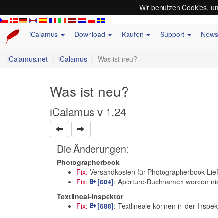
Wir benutzen Cookies, um
iCalamus
Download
Kaufen
Support
New
iCalamus.net
iCalamus
Was ist neu?
Was ist neu?
iCalamus v 1.24
Die Änderungen:
Photographerbook
Fix:
Versandkosten für Photographerbook-Lie
Fix:
[684]
: Aperture-Buchnamen werden nic
Textlineal-Inspektor
Fix:
[688]
: Textlineale können in der Insp