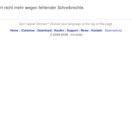
ert nicht mehr wegen fehlender Schreibrechte.
Don't speak German? Choose your language at the top of this page.
Home
|
iCalamus
|
Download
|
Kaufen
|
Support
|
News
|
Kontakt
·
Datenschutz
© 2006-2026 ·
[1514536]