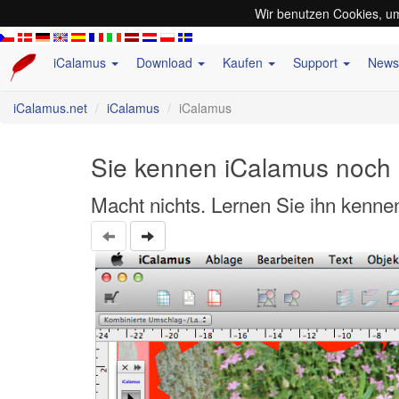
Wir benutzen Cookies, um
iCalamus
Download
Kaufen
Support
New
iCalamus.net
iCalamus
iCalamus
Sie kennen iCalamus noch 
Macht nichts. Lernen Sie ihn kennen