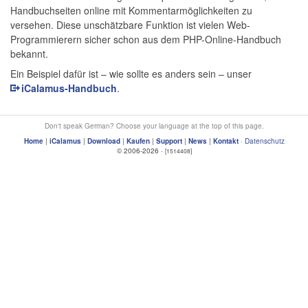
Handbuchseiten online mit Kommentarmöglichkeiten zu
versehen. Diese unschätzbare Funktion ist vielen Web-
Programmierern sicher schon aus dem PHP-Online-Handbuch
bekannt.
Ein Beispiel dafür ist – wie sollte es anders sein – unser
iCalamus-Handbuch
.
Don't speak German? Choose your language at the top of this page.
Home
|
iCalamus
|
Download
|
Kaufen
|
Support
|
News
|
Kontakt
·
Datenschutz
© 2006-2026 ·
[1514408]