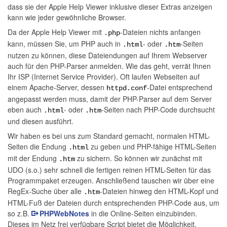
dass sie der Apple Help Viewer inklusive dieser Extras anzeigen
kann wie jeder gewöhnliche Browser.
Da der Apple Help Viewer mit
-Dateien nichts anfangen
.php
kann, müssen Sie, um PHP auch in
- oder
-Seiten
.html
.htm
nutzen zu können, diese Dateiendungen auf Ihrem Webserver
auch für den PHP-Parser anmelden. Wie das geht, verrät Ihnen
Ihr ISP (Internet Service Provider). Oft laufen Webseiten auf
einem Apache-Server, dessen
-Datei entsprechend
httpd.conf
angepasst werden muss, damit der PHP-Parser auf dem Server
eben auch
- oder
-Seiten nach PHP-Code durchsucht
.html
.htm
und diesen ausführt.
Wir haben es bei uns zum Standard gemacht, normalen HTML-
Seiten die Endung
zu geben und PHP-fähige HTML-Seiten
.html
mit der Endung
zu sichern. So können wir zunächst mit
.htm
UDO (s.o.) sehr schnell die fertigen reinen HTML-Seiten für das
Programmpaket erzeugen. Anschließend tauschen wir über eine
RegEx-Suche über alle
-Dateien hinweg den HTML-Kopf und
.htm
HTML-Fuß der Dateien durch entsprechenden PHP-Code aus, um
so z.B.
PHPWebNotes
in die Online-Seiten einzubinden.
Dieses im Netz frei verfügbare Script bietet die Möglichkeit,