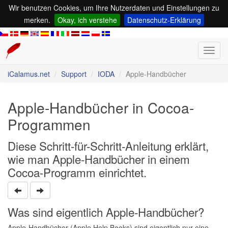
Wir benutzen Cookies, um Ihre Nutzerdaten und Einstellungen zu
merken.
Okay, ich verstehe
Datenschutz-Erklärung
Toggl
navig
iCalamus.net
Support
IODA
Apple-Handbücher
Apple-Handbücher in Cocoa-
Programmen
Diese Schritt-für-Schritt-Anleitung erklärt,
wie man Apple-Handbücher in einem
Cocoa-Programm einrichtet.
Was sind eigentlich Apple-Handbücher?
Apple-Handbücher (Apple Help Books) sind eigentlich nur eine