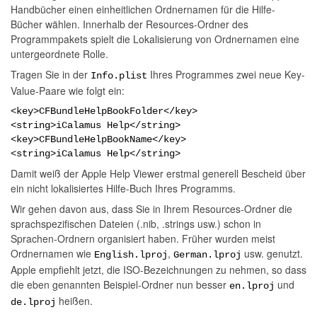
Handbücher einen einheitlichen Ordnernamen für die Hilfe-
Bücher wählen. Innerhalb der Resources-Ordner des
Programmpakets spielt die Lokalisierung von Ordnernamen eine
untergeordnete Rolle.
Tragen Sie in der
Ihres Programmes zwei neue Key-
Info.plist
Value-Paare wie folgt ein:
<key>CFBundleHelpBookFolder</key>
<string>iCalamus Help</string>
<key>CFBundleHelpBookName</key>
<string>iCalamus Help</string>
Damit weiß der Apple Help Viewer erstmal generell Bescheid über
ein nicht lokalisiertes Hilfe-Buch Ihres Programms.
Wir gehen davon aus, dass Sie in Ihrem Resources-Ordner die
sprachspezifischen Dateien (.nib, .strings usw.) schon in
Sprachen-Ordnern organisiert haben. Früher wurden meist
Ordnernamen wie
,
usw. genutzt.
English.lproj
German.lproj
Apple empfiehlt jetzt, die ISO-Bezeichnungen zu nehmen, so dass
die eben genannten Beispiel-Ordner nun besser
und
en.lproj
heißen.
de.lproj