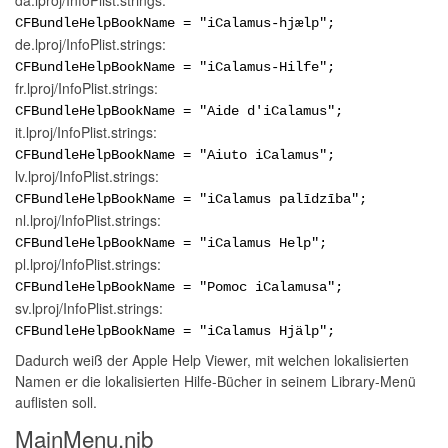
da.lproj/InfoPlist.strings:
CFBundleHelpBookName = "iCalamus-hjælp";
de.lproj/InfoPlist.strings:
CFBundleHelpBookName = "iCalamus-Hilfe";
fr.lproj/InfoPlist.strings:
CFBundleHelpBookName = "Aide d'iCalamus";
it.lproj/InfoPlist.strings:
CFBundleHelpBookName = "Aiuto iCalamus";
lv.lproj/InfoPlist.strings:
CFBundleHelpBookName = "iCalamus palīdzība";
nl.lproj/InfoPlist.strings:
CFBundleHelpBookName = "iCalamus Help";
pl.lproj/InfoPlist.strings:
CFBundleHelpBookName = "Pomoc iCalamusa";
sv.lproj/InfoPlist.strings:
CFBundleHelpBookName = "iCalamus Hjälp";
Dadurch weiß der Apple Help Viewer, mit welchen lokalisierten
Namen er die lokalisierten Hilfe-Bücher in seinem Library-Menü
auflisten soll.
MainMenu.nib