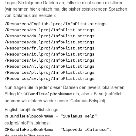
Legen Sie folgende Dateien an, falls sie nicht schon existieren
(wir nehmen hier einfach mal die bisher existierenden Sprachen
von iCalamus als Beispiel):
/Resources/English.lproj/InfoPlist.strings
/Resources/cs.lproj/InfoPlist.strings
/Resources/da.lproj/InfoPlist.strings
/Resources/de.lproj/InfoPlist.strings
/Resources/fr.lproj/InfoPlist.strings
/Resources/it.lproj/InfoPlist.strings
/Resources/lv.lproj/InfoPlist.strings
/Resources/nl.lproj/InfoPlist.strings
/Resources/pl.lproj/InfoPlist.strings
/Resources/sv.lproj/InfoPlist.strings
Nun tragen Sie in jeder dieser Dateien den jeweils lokalisierten
String für
ein, also z.B. so (natürlich
CFBundleHelpBookName
nehmen wir einfach wieder unser iCalamus-Beispiel):
English.lproj/InfoPlist.strings:
CFBundleHelpBookName = "iCalamus Help";
cs.lproj/InfoPlist.strings:
CFBundleHelpBookName = "Nápověda iCalamusu";