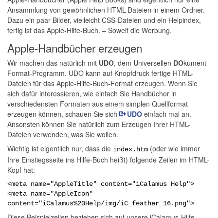
Ansammlung von gewöhnlichen HTML-Dateien in einem Ordner.
Dazu ein paar Bilder, vielleicht CSS-Dateien und ein Helpindex,
fertig ist das Apple-Hilfe-Buch. – Soweit die Werbung.
Apple-Handbücher erzeugen
Wir machen das natürlich mit
UDO
, dem
U
niversellen
DO
kument-
Format-Programm. UDO kann auf Knopfdruck fertige HTML-
Dateien für das Apple-Hilfe-Buch-Format erzeugen. Wenn Sie
sich dafür interessieren, wie einfach Sie Handbücher in
verschiedensten Formaten aus einem simplen Quellformat
erzeugen können, schauen Sie sich
UDO
einfach mal an.
Ansonsten können Sie natürlich zum Erzeugen Ihrer HTML-
Dateien verwenden, was Sie wollen.
Wichtig ist eigentlich nur, dass die
(oder wie immer
index.htm
Ihre Einstiegsseite ins Hilfe-Buch heißt) folgende Zeilen im HTML-
Kopf hat:
<meta name="AppleTitle" content="iCalamus Help">
<meta name="AppleIcon"
content="iCalamus%20Help/img/iC_feather_16.png">
Diese Beispielzeilen beziehen sich auf unsere iCalamus-Hilfe-