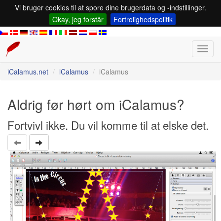
Vi bruger cookies til at spore dine brugerdata og -indstillinger.
Okay, jeg forstår
Fortrolighedspolitik
Toggl
navig
iCalamus.net
iCalamus
iCalamus
Aldrig før hørt om iCalamus?
Fortvivl ikke. Du vil komme til at elske det.