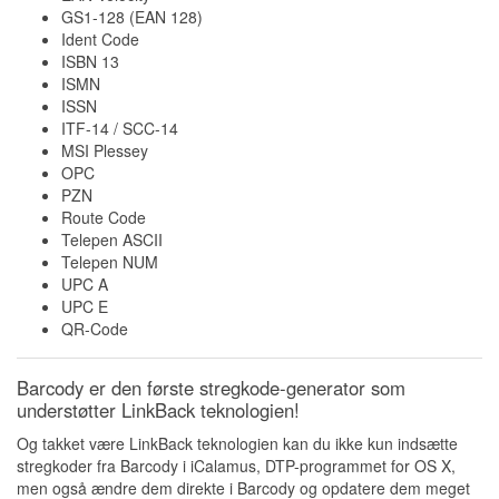
GS1-128 (EAN 128)
Ident Code
ISBN 13
ISMN
ISSN
ITF-14 / SCC-14
MSI Plessey
OPC
PZN
Route Code
Telepen ASCII
Telepen NUM
UPC A
UPC E
QR-Code
Barcody er den første stregkode-generator som
understøtter LinkBack teknologien!
Og takket være LinkBack teknologien kan du ikke kun indsætte
stregkoder fra Barcody i iCalamus, DTP-programmet for OS X,
men også ændre dem direkte i Barcody og opdatere dem meget