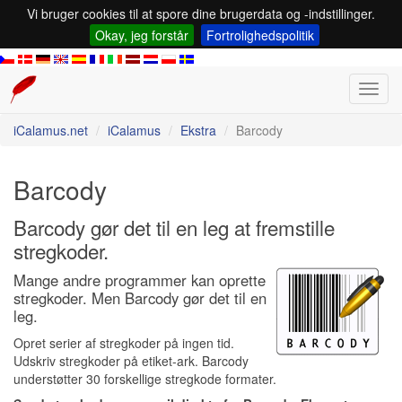
Vi bruger cookies til at spore dine brugerdata og -indstillinger.
Okay, jeg forstår
Fortrolighedspolitik
Toggl
navig
iCalamus.net
iCalamus
Ekstra
Barcody
Barcody
Barcody gør det til en leg at fremstille
stregkoder.
Mange andre programmer kan oprette
stregkoder. Men Barcody gør det til en
leg.
Opret serier af stregkoder på ingen tid.
Udskriv stregkoder på etiket-ark. Barcody
understøtter 30 forskellige stregkode formater.