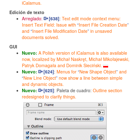
iCalamus.
Edición de texto
Arreglado:
[638]
:
Text edit mode context menu:
Insert Text Field: Issue with
Insert File Creation Date
and
Insert File Modification Date
in unsaved
documents solved.
GUI
Nuevo:
A Polish version of iCalamus is also available
now, localized by Michał Naskręt, Michał Mikołajewski,
Patryk Domagała and Dominik Sieciński.
Nuevo:
[624]
:
Menus for
New Shape Object
and
New Line Object
now show a line between simple
and dynamic objects.
Nuevo:
[625]
: Paleta de cuadro:
Outline section
redesigned to clarify things.