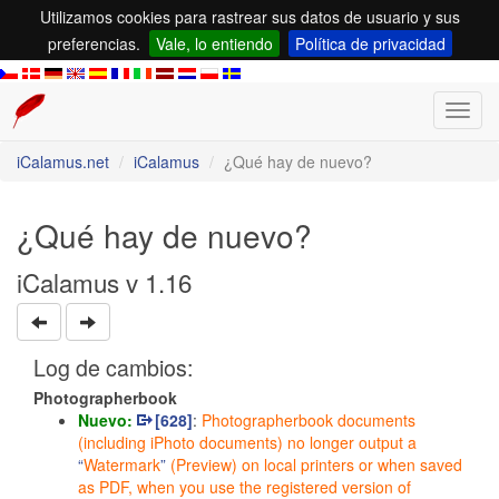
Utilizamos cookies para rastrear sus datos de usuario y sus
preferencias.
Vale, lo entiendo
Política de privacidad
Toggl
navig
iCalamus.net
iCalamus
¿Qué hay de nuevo?
¿Qué hay de nuevo?
iCalamus v 1.16
Log de cambios:
Photographerbook
Nuevo:
[628]
:
Photographerbook documents
(including iPhoto documents) no longer output a
Watermark
(Preview) on local printers or when saved
as PDF, when you use the registered version of