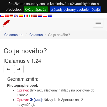
Používáme soubory cookie ke sledování uživatelských dat a
předvoleb.
OK, chápu, že
Zásady ochrany osobních údajů
Toggl
navig
iCalamus.net
iCalamus
Co je nového?
Co je nového?
iCalamus v 1.24
Seznam změn:
Photographerbook
Oprava:
Byly aktualizovány náklady na poštovné do
Francie.
Oprava:
[684]
: Názvy knih Aperture se již
nevyměňují.