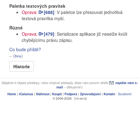
Paletka textových pravítek
Oprava:
[688]
: V paletce lze přesouvat jednotlivá
textová pravítka myší.
Různé
Oprava:
[479]
: Serializace aplikace již neselže kvůli
chybějícímu právu zápisu.
Co bude příště?
– (
)
Beta
Historie
(Najdete-li nějaké překlepy, nebo chybné překlady, dejte nám prosím vědět
napište nám e-
mail
– děkujeme!)
Home
|
iCalamus
|
Stáhnout
|
Koupit
|
Podpora
|
Zpravodajství
|
Kontakt
·
Soukromí
© 2006-2026 ·
[1514616]