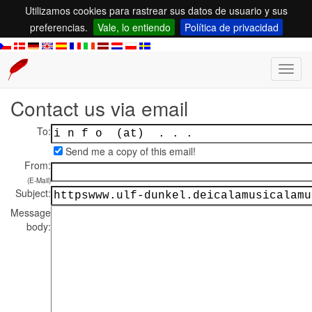
Utilizamos cookies para rastrear sus datos de usuario y sus
preferencias.
Vale, lo entiendo
Política de privacidad
Toggl
navig
Contact us via email
To:
Send me a copy of this email!
From:
(E-Mail)
Subject:
Message
body: