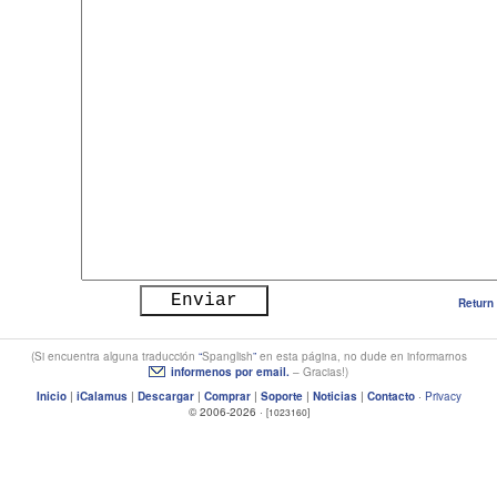
Return 
(Si encuentra alguna traducción
Spanglish
en esta página, no dude en informarnos
informenos por email.
– Gracias!)
Inicio
|
iCalamus
|
Descargar
|
Comprar
|
Soporte
|
Noticias
|
Contacto
·
Privacy
© 2006-2026 ·
[1023160]