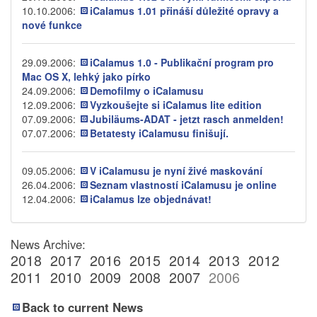
10.10.2006:
iCalamus 1.01 přináší důležité opravy a
nové funkce
29.09.2006:
iCalamus 1.0 - Publikační program pro
Mac OS X, lehký jako pírko
24.09.2006:
Demofilmy o iCalamusu
12.09.2006:
Vyzkoušejte si iCalamus lite edition
07.09.2006:
Jubiläums-ADAT - jetzt rasch anmelden!
07.07.2006:
Betatesty iCalamusu finišují.
09.05.2006:
V iCalamusu je nyní živé maskování
26.04.2006:
Seznam vlastností iCalamusu je online
12.04.2006:
iCalamus lze objednávat!
News Archive:
2018
2017
2016
2015
2014
2013
2012
2011
2010
2009
2008
2007
2006
Back to current News