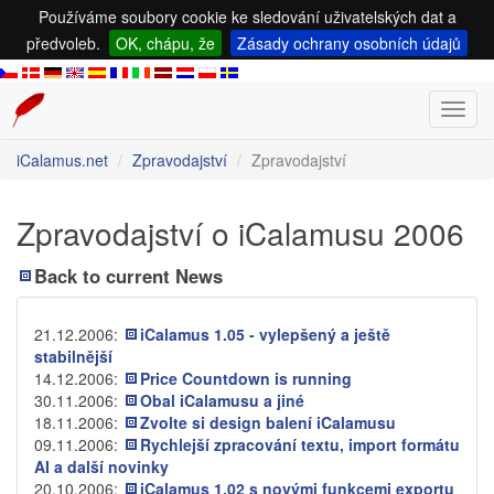
Používáme soubory cookie ke sledování uživatelských dat a
předvoleb.
OK, chápu, že
Zásady ochrany osobních údajů
Toggl
navig
iCalamus.net
Zpravodajství
Zpravodajství
Zpravodajství o iCalamusu 2006
Back to current News
21.12.2006:
iCalamus 1.05 - vylepšený a ještě
stabilnější
14.12.2006:
Price Countdown is running
30.11.2006:
Obal iCalamusu a jiné
18.11.2006:
Zvolte si design balení iCalamusu
09.11.2006:
Rychlejší zpracování textu, import formátu
AI a další novinky
20.10.2006:
iCalamus 1.02 s novými funkcemi exportu