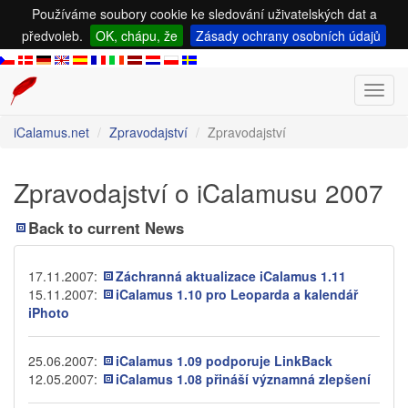
Používáme soubory cookie ke sledování uživatelských dat a
předvoleb.
OK, chápu, že
Zásady ochrany osobních údajů
Toggl
navig
iCalamus.net
Zpravodajství
Zpravodajství
Zpravodajství o iCalamusu 2007
Back to current News
17.11.2007:
Záchranná aktualizace iCalamus 1.11
15.11.2007:
iCalamus 1.10 pro Leoparda a kalendář
iPhoto
25.06.2007:
iCalamus 1.09 podporuje LinkBack
12.05.2007:
iCalamus 1.08 přináší významná zlepšení