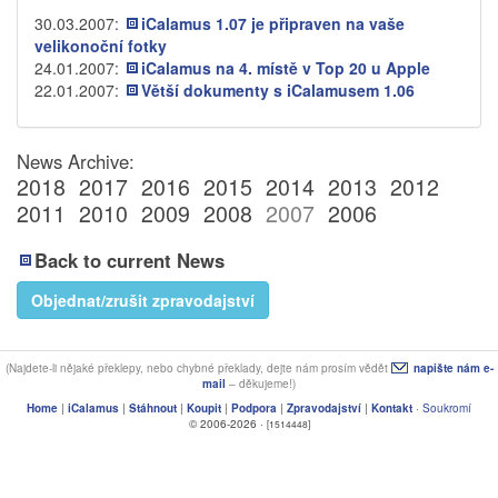
30.03.2007:
iCalamus 1.07 je připraven na vaše
velikonoční fotky
24.01.2007:
iCalamus na 4. místě v Top 20 u Apple
22.01.2007:
Větší dokumenty s iCalamusem 1.06
News Archive:
2018
2017
2016
2015
2014
2013
2012
2011
2010
2009
2008
2007
2006
Back to current News
Objednat/zrušit zpravodajství
(Najdete-li nějaké překlepy, nebo chybné překlady, dejte nám prosím vědět
napište nám e-
mail
– děkujeme!)
Home
|
iCalamus
|
Stáhnout
|
Koupit
|
Podpora
|
Zpravodajství
|
Kontakt
·
Soukromí
© 2006-2026 ·
[1514448]