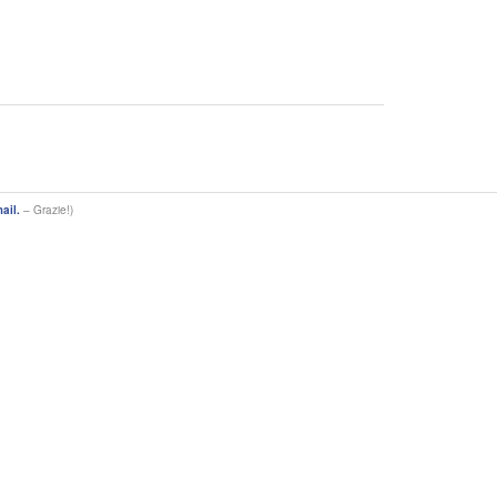
ail.
– Grazie!)