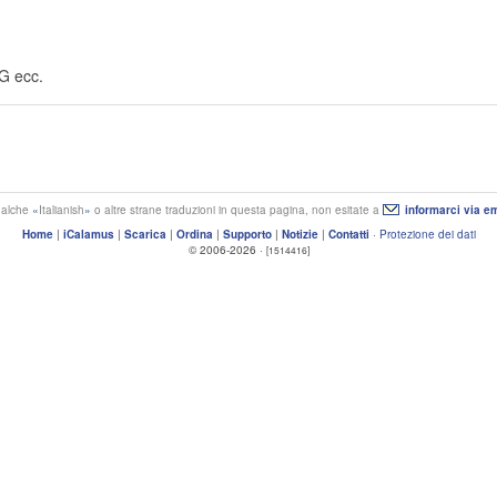
NG ecc.
ualche
Italianish
o altre strane traduzioni in questa pagina, non esitate a
informarci via em
Home
|
iCalamus
|
Scarica
|
Ordina
|
Supporto
|
Notizie
|
Contatti
·
Protezione dei dati
© 2006-2026 ·
[1514416]