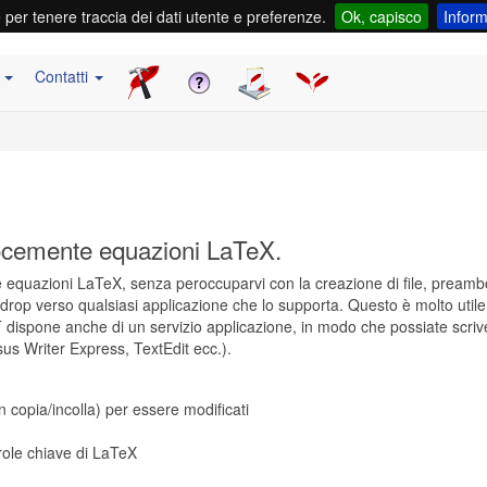
e per tenere traccia dei dati utente e preferenze.
Ok, capisco
Inform
e
Contatti
locemente equazioni LaTeX.
re equazioni LaTeX, senza peroccuparvi con la creazione di file, preamb
rop verso qualsiasi applicazione che lo supporta. Questo è molto utile 
 dispone anche di un servizio applicazione, in modo che possiate scriv
sus Writer Express, TextEdit ecc.).
copia/incolla) per essere modificati
role chiave di LaTeX