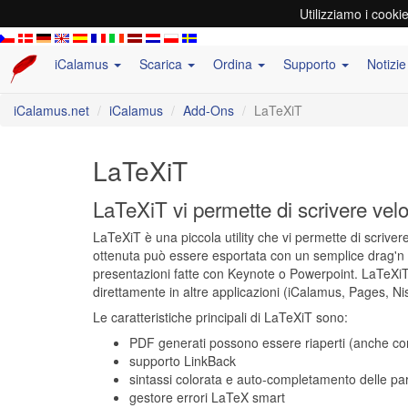
Utilizziamo i cooki
iCalamus
Scarica
Ordina
Supporto
Notizi
iCalamus.net
iCalamus
Add-Ons
LaTeXiT
LaTeXiT
LaTeXiT vi permette di scrivere ve
LaTeXiT è una piccola utility che vi permette di scrive
ottenuta può essere esportata con un semplice drag'n d
presentazioni fatte con Keynote o Powerpoint. LaTeXiT
direttamente in altre applicazioni (iCalamus, Pages, Ni
Le caratteristiche principali di LaTeXiT sono:
PDF generati possono essere riaperti (anche con 
supporto LinkBack
sintassi colorata e auto-completamento delle pa
gestore errori LaTeX smart