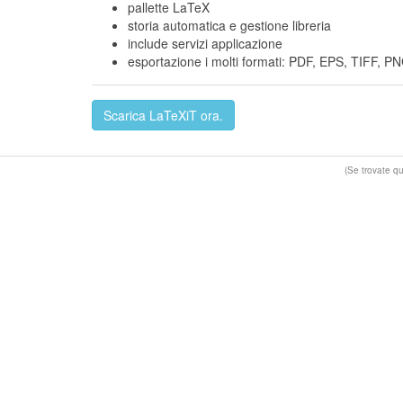
pallette LaTeX
storia automatica e gestione libreria
include servizi applicazione
esportazione i molti formati: PDF, EPS, TIFF, P
Scarica LaTeXiT ora.
(Se trovate q