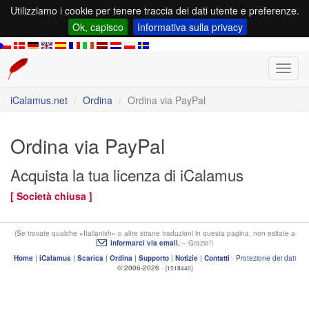
Utilizziamo i cookie per tenere traccia dei dati utente e preferenze.
Ok, capisco
Informativa sulla privacy
Toggl
navig
iCalamus.net
Ordina
Ordina via PayPal
Ordina via PayPal
Acquista la tua licenza di iCalamus
[ Società chiusa ]
(Se trovate qualche
Italianish
o altre strane traduzioni in questa pagina, non esitate a
informarci via email.
– Grazie!)
Home
|
iCalamus
|
Scarica
|
Ordina
|
Supporto
|
Notizie
|
Contatti
·
Protezione dei dati
© 2006-2026 ·
[1518440]