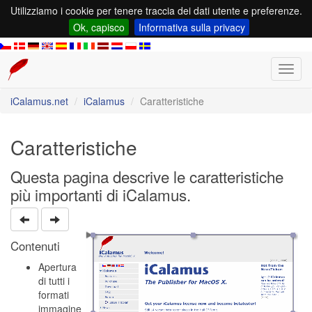
Utilizziamo i cookie per tenere traccia dei dati utente e preferenze.
Ok, capisco
Informativa sulla privacy
Toggl
navig
iCalamus.net
iCalamus
Caratteristiche
Caratteristiche
Questa pagina descrive le caratteristiche
più importanti di iCalamus.
Contenuti
Apertura
di tutti i
formati
immagine