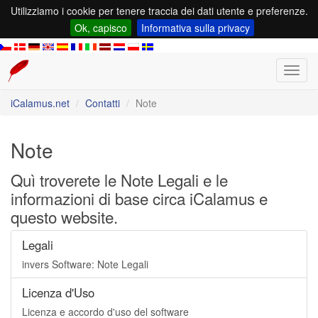
Utilizziamo i cookie per tenere traccia dei dati utente e preferenze.
Ok, capisco
Informativa sulla privacy
Toggl
navig
iCalamus.net
Contatti
Note
Note
Quì troverete le Note Legali e le
informazioni di base circa iCalamus e
questo website.
Legali
invers Software: Note Legali
Licenza d'Uso
Licenza e accordo d'uso del software