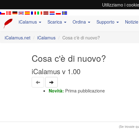
Utilizziamo i cooki
iCalamus
Scarica
Ordina
Supporto
Notizi
iCalamus.net
iCalamus
Cosa c'è di nuovo?
Cosa c'è di nuovo?
iCalamus v 1.00
Novità:
Prima pubblicazione
(Se trovate q