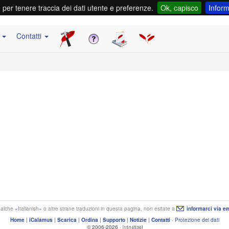
e per tenere traccia dei dati utente e preferenze.
Ok, capisco
Inform
e
Contatti
ualche
Italianish
o altre strane traduzioni in questa pagina, non esitate a
informarci via em
Home
|
iCalamus
|
Scarica
|
Ordina
|
Supporto
|
Notizie
|
Contatti
·
Protezione dei dati
© 2006-2026 ·
[1514536]