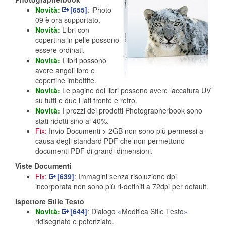
Novità:
[655]
: iPhoto
09 è ora supportato.
Novità:
Libri con
copertina in pelle possono
essere ordinati.
Novità:
I libri possono
avere angoli ibro e
copertine imbottite.
Novità:
Le pagine dei libri possono avere laccatura UV
su tutti e due i lati fronte e retro.
Novità:
I prezzi dei prodotti Photographerbook sono
stati ridotti sino al 40%.
Fix:
Invio Documenti > 2GB non sono più permessi a
causa degli standard PDF che non permettono
documenti PDF di grandi dimensioni.
Viste Documenti
Fix:
[639]
: Immagini senza risoluzione dpi
incorporata non sono più ri-definiti a 72dpi per default.
Ispettore Stile Testo
Novità:
[644]
: Dialogo
Modifica Stile Testo
ridisegnato e potenziato.