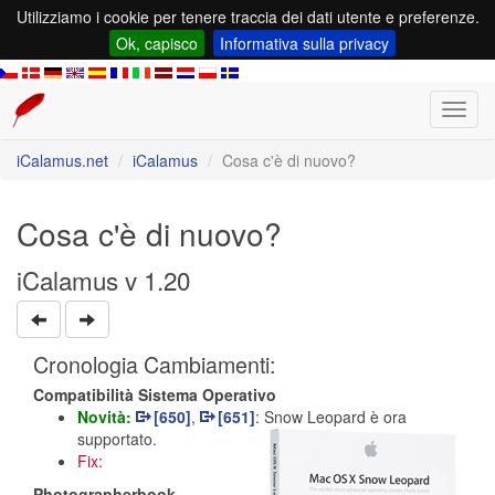
Utilizziamo i cookie per tenere traccia dei dati utente e preferenze.
Ok, capisco
Informativa sulla privacy
Toggl
navig
iCalamus.net
iCalamus
Cosa c'è di nuovo?
Cosa c'è di nuovo?
iCalamus v 1.20
Cronologia Cambiamenti:
Compatibilità Sistema Operativo
Novità:
[650]
,
[651]
: Snow Leopard è ora
supportato.
Fix:
Photographerbook