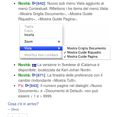
Novità:
[642]
: Nuovo sub menu Vista aggiunto ai
menù Contestuali. Riflettono i tre items del menù Vista:
Mostra Griglia Documento
,
Mostra Guide
Riquadro
,
Mostra Guide Pagina
.
Novità:
La versione in Svedese di iCalamus è
disponibile, localizzata da Karl-Johan Norén.
Novità:
[671]
: La finestra delle preferenze con il
cambio rindondante
Mostra Tutti
.
Fix:
[643]
: Il numero pagine nei dialoghi
Nuovo
Documento
e
Documento di Default
non può
essere < 1 e > 9999.
Cosa c'è in arrivo?
– (
)
Beta