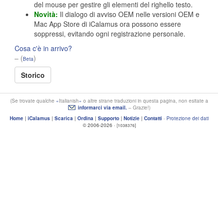
del mouse per gestire gli elementi del righello testo.
Novità:
Il dialogo di avviso OEM nelle versioni OEM e
Mac App Store di iCalamus ora possono essere
soppressi, evitando ogni registrazione personale.
Cosa c'è in arrivo?
– (
)
Beta
Storico
(Se trovate qualche
Italianish
o altre strane traduzioni in questa pagina, non esitate a
informarci via email.
– Grazie!)
Home
|
iCalamus
|
Scarica
|
Ordina
|
Supporto
|
Notizie
|
Contatti
·
Protezione dei dati
© 2006-2026 ·
[1038376]