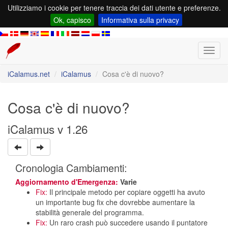
Utilizziamo i cookie per tenere traccia dei dati utente e preferenze.
Ok, capisco
Informativa sulla privacy
Toggl
navig
iCalamus.net
iCalamus
Cosa c'è di nuovo?
Cosa c'è di nuovo?
iCalamus v 1.26
Cronologia Cambiamenti:
Aggiornamento d'Emergenza:
Varie
Fix:
Il principale metodo per copiare oggetti ha avuto
un importante bug fix che dovrebbe aumentare la
stabilità generale del programma.
Fix:
Un raro crash può succedere usando il puntatore