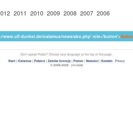
2012
2011
2010
2009
2008
2007
2006
s://www.ulf-dunkel.de/icalamus/news/abo.php' role='button'>
Subsc
Don't speak Polish? Choose your language at the top of this page.
Start
|
iCalamus
|
Pobierz
|
Zamów licencję
|
Pomoc
|
Nowości
|
Kontakt
·
Privacy
© 2006-2026 ·
[1514528]