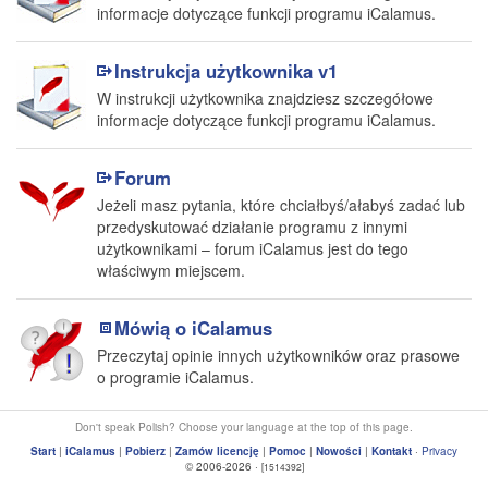
informacje dotyczące funkcji programu iCalamus.
Instrukcja użytkownika v1
W instrukcji użytkownika znajdziesz szczegółowe
informacje dotyczące funkcji programu iCalamus.
Forum
Jeżeli masz pytania, które chciałbyś/ałabyś zadać lub
przedyskutować działanie programu z innymi
użytkownikami – forum iCalamus jest do tego
właściwym miejscem.
Mówią o iCalamus
Przeczytaj opinie innych użytkowników oraz prasowe
o programie iCalamus.
Don't speak Polish? Choose your language at the top of this page.
Start
|
iCalamus
|
Pobierz
|
Zamów licencję
|
Pomoc
|
Nowości
|
Kontakt
·
Privacy
© 2006-2026 ·
[1514392]