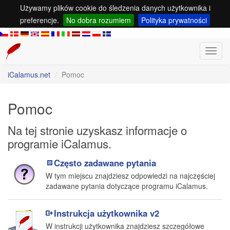
Używamy plików cookie do śledzenia danych użytkownika i
preferencje.
No dobra rozumiem
Polityka prywatności
Toggl
navig
iCalamus.net
Pomoc
Pomoc
Na tej stronie uzyskasz informacje o
programie iCalamus.
Często zadawane pytania
W tym miejscu znajdziesz odpowiedzi na najczęściej
zadawane pytania dotyczące programu iCalamus.
Instrukcja użytkownika v2
W instrukcji użytkownika znajdziesz szczegółowe