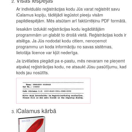
Visas iespējas
Ar individuālo reģistrācijas kodu Jūs varat reģistrēt savu
iCalamus kopiju, tādējādi iegūstot pieeju visām
papildiespējām. Mēs atsūtam arī faktūrrēķinu PDF formātā.
Iesakām izdukāt reģistrācijas kodu iegādātājām
programmām un glabāt to drošā vietā. Reģistrācijas kods ir
atslēga. Ja Jūs nododat kodu citiem, nenoņemot
programmu un koda informāciju no savas sistēmas,
lietotāja licence var kļūt nederīga.
Ja izvēlaties piegādi pa e-pastu, mēs nevaram ne pieņemt
atpakaļ reģistrācijas kodu, ne atsaukt Jūsu pasūtījumu, kad
kods jau nosūtīts.
iCalamus kārbā