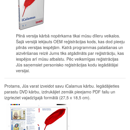
Pilnā versija kārbā nopērkama tikai mūsu dīleru veikalos.
Šajā versijā iekļauts OEM reģistrācijas kods, kas dod pieeju
pilnās versijas iespējām. Katrā programmas palaišanas un
aizvēršanas reizē Jums tiks atgādināts par reģistrāciju, kas
iespējos arī mūsu atbalstu. Pēc veiksmīgas reģistrācijas
Jūs saņemsiet personisko reģistrācijas kodu iegādātājai
versijai.
Protams, Jūs varat izveidot savu iCalamus kārbu. Iegādājieties
parastu DVD kārbu, izdrukājiet zemāk pieejamo PDF failu un
izgrieziet vajadzīgajā formātā (27,5 x 18,5 cm).