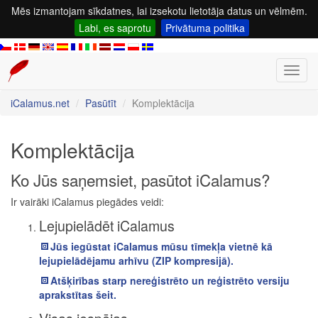
Mēs izmantojam sīkdatnes, lai izsekotu lietotāja datus un vēlmēm.
Labi, es saprotu
Privātuma politika
Toggl
navig
iCalamus.net
Pasūtīt
Komplektācija
Komplektācija
Ko Jūs saņemsiet, pasūtot iCalamus?
Ir vairāki iCalamus piegādes veidi:
Lejupielādēt iCalamus
Jūs iegūstat iCalamus mūsu tīmekļa vietnē kā
lejupielādējamu arhīvu (ZIP kompresijā).
Atšķirības starp nereģistrēto un reģistrēto versiju
aprakstītas šeit.