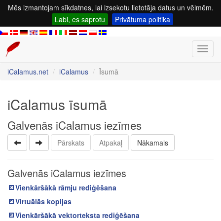
Mēs izmantojam sīkdatnes, lai izsekotu lietotāja datus un vēlmēm.
Labi, es saprotu
Privātuma politika
Toggl
navig
iCalamus.net
iCalamus
Īsumā
iCalamus īsumā
Galvenās iCalamus iezīmes
Pārskats
Atpakaļ
Nākamais
Galvenās iCalamus iezīmes
Vienkāršākā rāmju rediģēšana
Virtuālās kopijas
Vienkāršākā vektorteksta rediģēšana