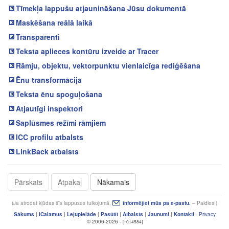
Tīmekļa lappušu atjaunināšana Jūsu dokumentā
Maskēšana reālā laikā
Transparenti
Teksta aplieces kontūru izveide ar Tracer
Rāmju, objektu, vektorpunktu vienlaicīga rediģēšana
Ēnu transformācija
Teksta ēnu spoguļošana
Atjautīgi inspektori
Saplūsmes režīmi rāmjiem
ICC profilu atbalsts
LinkBack atbalsts
Pārskats
Atpakaļ
Nākamais
(Ja atrodat kļūdas šīs lappuses tulkojumā,
informējiet mūs pa e-pastu.
– Paldies!)
Sākums
|
iCalamus
|
Lejupielāde
|
Pasūtīt
|
Atbalsts
|
Jaunumi
|
Kontakti
·
Privacy
© 2006-2026 ·
[1014584]