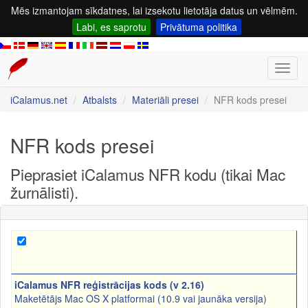
Mēs izmantojam sīkdatnes, lai izsekotu lietotāja datus un vēlmēm.
Labi, es saprotu
Privātuma politika
Toggl
navig
iCalamus.net
Atbalsts
Materiāli presei
NFR kods presei
NFR kods presei
Pieprasiet iCalamus NFR kodu (tikai Mac
žurnālisti).
iCalamus NFR reģistrācijas kods (v 2.16)
Maketētājs Mac OS X platformai (10.9 vai jaunāka versija)