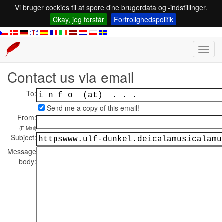
Vi bruger cookies til at spore dine brugerdata og -indstillinger.
Okay, jeg forstår
Fortrolighedspolitik
Toggl
navig
Contact us via email
To:
Send me a copy of this email!
From:
(E-Mail)
Subject:
Message
body: