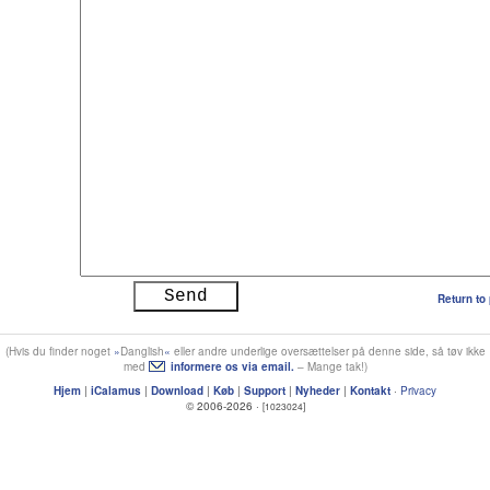
Return to
(Hvis du finder noget
Danglish
eller andre underlige oversættelser på denne side, så tøv ikke
med
informere os via email.
– Mange tak!)
Hjem
|
iCalamus
|
Download
|
Køb
|
Support
|
Nyheder
|
Kontakt
·
Privacy
© 2006-2026 ·
[1023024]