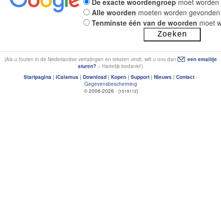
De exacte woordengroep
moet worden 
Alle woorden
moeten worden gevonden
Tenminste één van de woorden
moet w
(Als u fouten in de Nederlandse vertalingen en teksten vindt, wilt u ons dan
een emailtje
sturen?
– Hartelijk bedankt!)
Startpagina
|
iCalamus
|
Download
|
Kopen
|
Support
|
Nieuws
|
Contact
·
Gegevensbescherming
© 2006-2026 ·
[1519112]