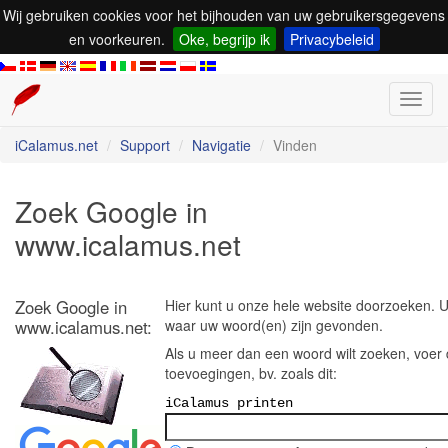
Wij gebruiken cookies voor het bijhouden van uw gebruikersgegevens
en voorkeuren.
Oke, begrijp ik
Privacybeleid
Toggl
navig
iCalamus.net
Support
Navigatie
Vinden
Zoek Google in
www.icalamus.net
Zoek Google in
Hier kunt u onze hele website doorzoeken. U 
www.icalamus.net:
waar uw woord(en) zijn gevonden.
Als u meer dan een woord wilt zoeken, voer
toevoegingen, bv. zoals dit:
iCalamus printen