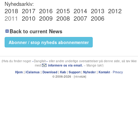
Nyhedsarkiv:
2018
2017
2016
2015
2014
2013
2012
2011
2010
2009
2008
2007
2006
Back to current News
Abonner / stop nyheds abonnementer
(Hvis du finder noget
Danglish
eller andre underlige oversættelser på denne side, så tøv ikke
med
informere os via email.
– Mange tak!)
Hjem
|
iCalamus
|
Download
|
Køb
|
Support
|
Nyheder
|
Kontakt
·
Privacy
© 2006-2026 ·
[1514528]