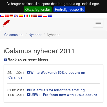
Vi bruger cookies til at spore dine brugerdata og -indstillinger.
Okay, jeg forstår
Fortrolighedspolitik
Toggl
navig
iCalamus.net
Nyheder
Nyheder
iCalamus nyheder 2011
Back to current News
25.11.2011:
White Weekend: 50% discount on
iCalamus
01.02.2011:
iCalamus 1.24 retter flere småting
11.01.2011:
URW++ Pro fonts now with 10% discount