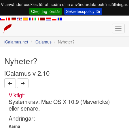
Vi använder cookies för att spåra dina användardata och inställningar.
Okej, jag förstår
Sekretesspolicy för
Toggl
navig
iCalamus.net
iCalamus
Nyheter?
Nyheter?
iCalamus v 2.10
Viktigt:
Systemkrav: Mac OS X 10.9 (Mavericks)
eller senare.
Ändringar:
Kärna