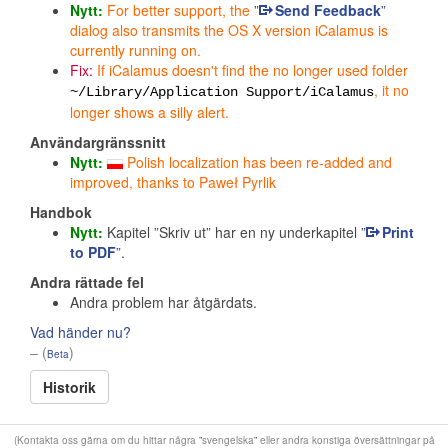
Nytt:
For better support, the
Send Feedback
dialog also transmits the OS X version iCalamus is
currently running on.
Fix:
If iCalamus doesn't find the no longer used folder
, it no
~/Library/Application Support/iCalamus
longer shows a silly alert.
Användargränssnitt
Nytt:
Polish localization has been re-added and
improved, thanks to Paweł Pyrlik
Handbok
Nytt:
Kapitel
Skriv ut
har en ny underkapitel
Print
to PDF
.
Andra rättade fel
Andra problem har åtgärdats.
Vad händer nu?
– (
)
Beta
Historik
(Kontakta oss gärna om du hittar några
svengelska
eller andra konstiga översättningar på